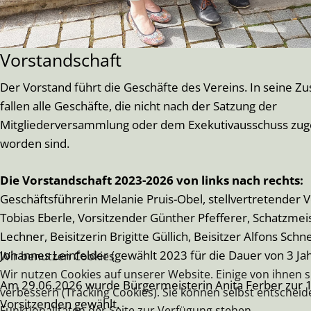
Vorstandschaft
Der Vorstand führt die Geschäfte des Vereins. In seine Zu
fallen alle Geschäfte, die nicht nach der Satzung der
Mitgliederversammlung oder dem Exekutivausschuss zu
worden sind.
Die Vorstandschaft 2023-2026 von links nach rechts:
Geschäftsführerin Melanie Pruis-Obel, stellvertretender 
Tobias Eberle, Vorsitzender Günther Pfefferer, Schatzmeis
Lechner, Beisitzerin Brigitte Güllich, Beisitzer Alfons Schne
Johannes Leinfelder (gewählt 2023 für die Dauer von 3 Ja
Wir benutzen Cookies
Wir nutzen Cookies auf unserer Website. Einige von ihnen s
Am 29.06.2026 wurde Bürgermeisterin Anita Ferber zur 1
verbessern (Tracking Cookies). Sie können selbst entscheid
Vorsitzenden gewählt.
Funktionalitäten der Seite zur Verfügung stehen.