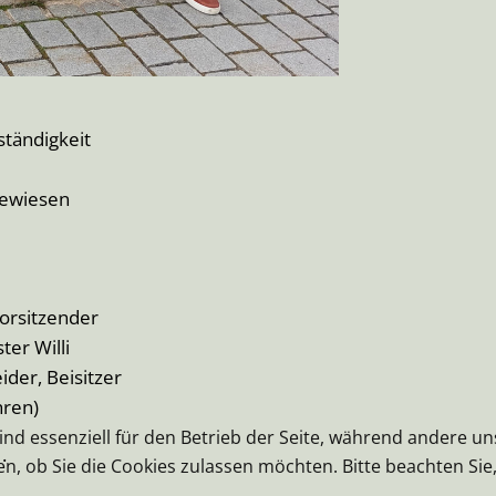
ständigkeit
gewiesen
Vorsitzender
ter Willi
ider, Beisitzer
hren)
ind essenziell für den Betrieb der Seite, während andere u
.
en, ob Sie die Cookies zulassen möchten. Bitte beachten Si