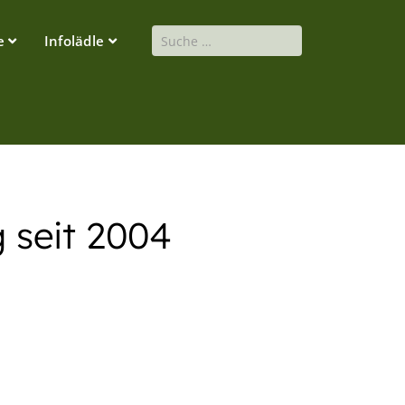
Suchen
e
Infolädle
 seit 2004