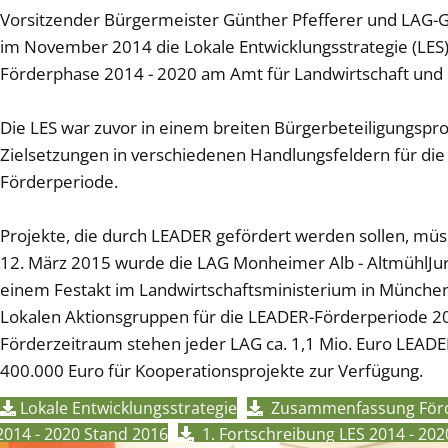
Vorsitzender Bürgermeister Günther Pfefferer und LAG-G
im November 2014 die Lokale Entwicklungsstrategie (LES
Förderphase 2014 - 2020 am Amt für Landwirtschaft und F
Die LES war zuvor in einem breiten Bürgerbeteiligungspr
Zielsetzungen in verschiedenen Handlungsfeldern für die
Förderperiode.
Projekte, die durch LEADER gefördert werden sollen, müss
12. März 2015 wurde die LAG Monheimer Alb - AltmühlJura 
einem Festakt im Landwirtschaftsministerium in Münche
Lokalen Aktionsgruppen für die LEADER-Förderperiode 20
Förderzeitraum stehen jeder LAG ca. 1,1 Mio. Euro LEADE
400.000 Euro für Kooperationsprojekte zur Verfügung.
Lokale Entwicklungsstrategie
Zusammenfassung Förder
2014 - 2020 Stand 2016
1. Fortschreibung LES 2014 - 202